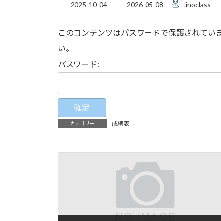
最
2025-10-04
2026-05-08
tinoclass
終
更
このコンテンツはパスワードで保護されてい
新
日
い。
時
:
パスワード:
成績表
カテゴリー