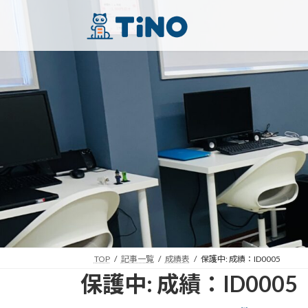
コ
ナ
ン
ビ
テ
ゲ
ン
ー
ツ
シ
へ
ョ
ス
ン
キ
に
ッ
移
プ
動
TOP
記事一覧
成績表
保護中: 成績：ID0005
保護中: 成績：ID0005