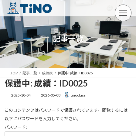
コ
ナ
ン
ビ
テ
ゲ
ン
ー
ツ
シ
へ
ョ
記事一覧
ス
ン
キ
に
ッ
移
プ
動
TOP
記事一覧
成績表
保護中: 成績：ID0025
保護中: 成績：ID0025
最
2025-10-04
2026-05-08
tinoclass
終
更
このコンテンツはパスワードで保護されています。閲覧するには
新
日
以下にパスワードを入力してください。
時
:
パスワード: