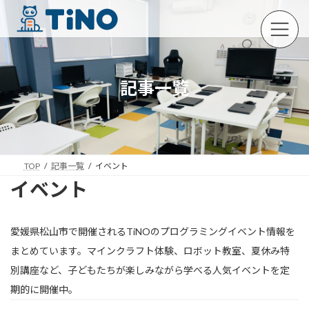
コ
ナ
ン
ビ
テ
ゲ
ン
ー
ツ
シ
へ
ョ
記事一覧
ス
ン
キ
に
ッ
移
プ
動
TOP
記事一覧
イベント
イベント
愛媛県松山市で開催されるTiNOのプログラミングイベント情報を
まとめています。マインクラフト体験、ロボット教室、夏休み特
別講座など、子どもたちが楽しみながら学べる人気イベントを定
期的に開催中。