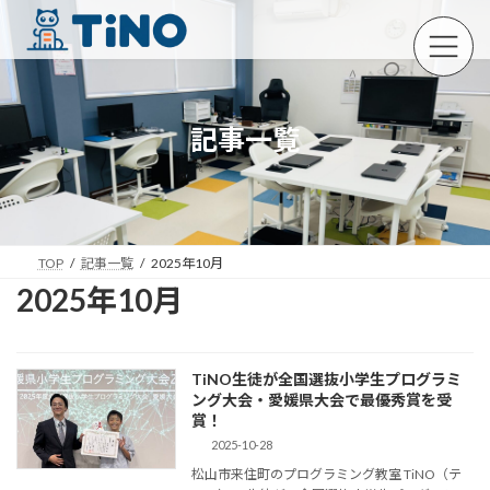
コ
ナ
ン
ビ
テ
ゲ
ン
ー
ツ
シ
へ
ョ
記事一覧
ス
ン
キ
に
ッ
移
プ
動
TOP
記事一覧
2025年10月
2025年10月
TiNO生徒が全国選抜小学生プログラミ
ング大会・愛媛県大会で最優秀賞を受
賞！
2025-10-28
松山市来住町のプログラミング教室 TiNO（テ