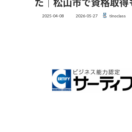
た｜松山市で資格取得
最
2025-04-08
2026-05-27
tinoclass
終
更
新
日
時
: