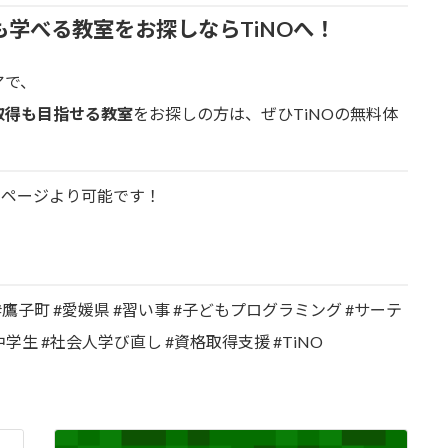
も学べる教室をお探しならTiNOへ！
アで、
取得も目指せる教室
をお探しの方は、ぜひTiNOの無料体
ームページより可能です！
#鷹子町 #愛媛県 #習い事 #子どもプログラミング #サーテ
生 #中学生 #社会人学び直し #資格取得支援 #TiNO