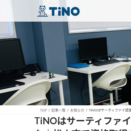
コ
ナ
ン
ビ
テ
ゲ
ン
ー
ツ
シ
へ
ョ
ス
ン
キ
に
ッ
移
プ
動
TOP
記事一覧
お知らせ
TiNOはサーティファイ
TiNOはサーティファ