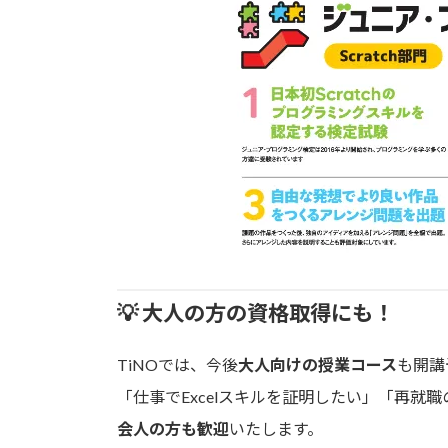
💡 大人の方の資格取得にも！
TiNOでは、今後
大人向けの授業コース
も開講
「仕事でExcelスキルを証明したい」「再就
会人の方も歓迎
いたします。