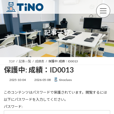
コ
ナ
ン
ビ
テ
ゲ
ン
ー
ツ
シ
へ
ョ
記事一覧
ス
ン
キ
に
ッ
移
プ
動
TOP
記事一覧
成績表
保護中: 成績：ID0013
保護中: 成績：ID0013
最
2025-10-04
2026-05-08
tinoclass
終
更
このコンテンツはパスワードで保護されています。閲覧するには
新
日
以下にパスワードを入力してください。
時
:
パスワード: